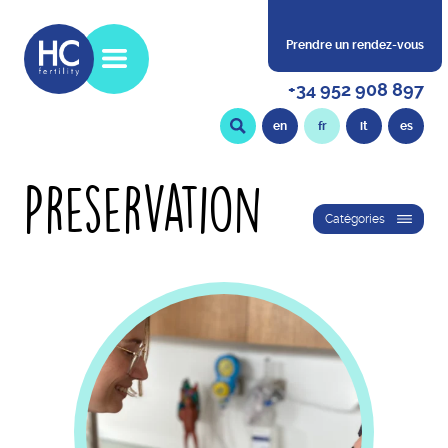
Prendre un rendez-vous
+34 952 908 897
en
fr
it
es
Preservation
Catégories