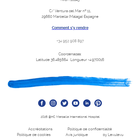
C/ Ventura del Mar nº 11,
29660 Marbella (Málaga) Espagne
Comment s'y rendre
+34 952 908 897
Coordenadas:
Latitude 36.485664 · Longueur -4.970016
2026 @HC Marbella International Hospital
Accréditations
Politique de confidentialité
Politique de cookies
Avis juridique
by Levulevu