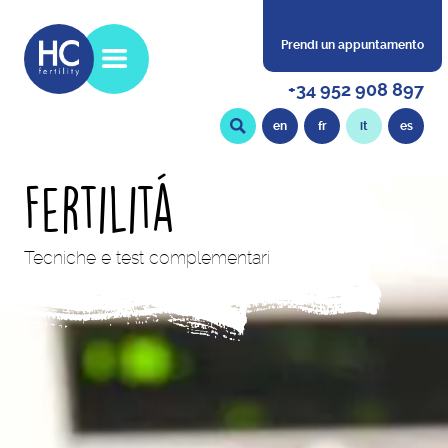
Prendi un appuntamento
+34 952 908 897
en
fr
it
es
Fertilitá
Tecniche e test complementari