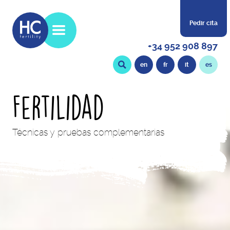
Pedir cita
+34 952 908 897
en
fr
it
es
Fertilidad
Técnicas y pruebas complementarias