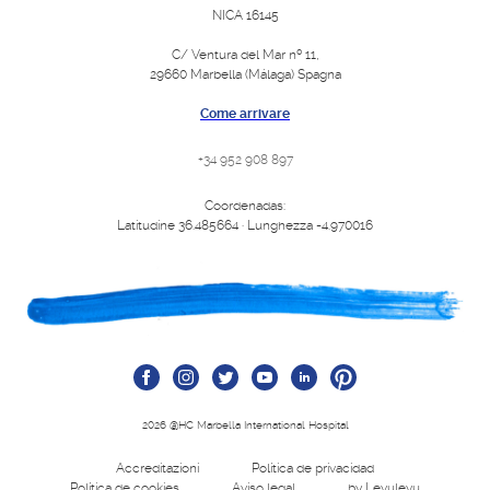
NICA 16145
C/ Ventura del Mar nº 11,
29660 Marbella (Málaga) Spagna
Come arrivare
+34 952 908 897
Coordenadas:
Latitudine 36.485664 · Lunghezza -4.970016
2026 @HC Marbella International Hospital
Accreditazioni
Política de privacidad
Política de cookies
Aviso legal
by Levulevu