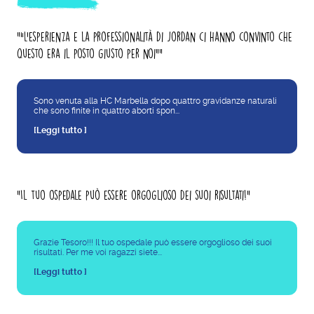
"“L’esperienza e la professionalità di Jordan ci hanno convinto che
questo era il posto giusto per noi”"
Sono venuta alla HC Marbella dopo quattro gravidanze naturali
che sono finite in quattro aborti spon...
[Leggi tutto ]
"Il tuo ospedale può essere orgoglioso dei suoi risultati!"
Grazie Tesoro!!! Il tuo ospedale può essere orgoglioso dei suoi
risultati. Per me voi ragazzi siete...
[Leggi tutto ]