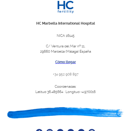
HC Marbella International Hospital
NICA 16145
C/ Ventura del Mar nº 11,
29660 Marbella (Málaga) España
Cómo llegar
+34 952 908 897
Coordenadas:
Latitud 36.485664 · Longitud -4.970016