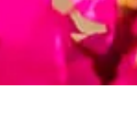
Realizar una buena elección de tu Clínica de fertilidad
es un paso muy importante,
la confianza y seguridad
en el equipo y el centro son fundamentales para
afrontar este proceso.
El trato personalizado y cercano, junto a las tasas de
éxito por encima de la media española, es
nuestro día