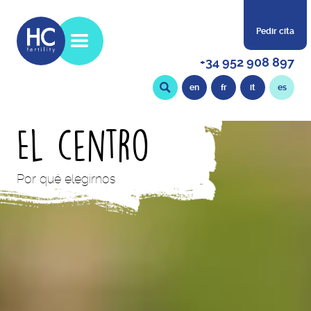
Pedir cita
+34 952 908 897
en
fr
it
es
El centro
Por qué elegirnos