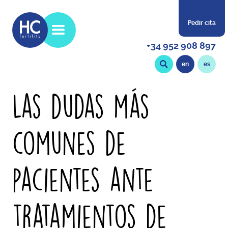
Pedir cita
+34 952 908 897
en
es
Las dudas más
comunes de
pacientes ante
tratamientos de