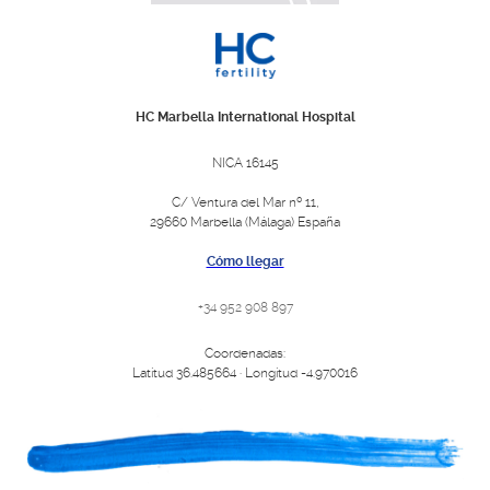
HC Marbella International Hospital
NICA 16145
C/ Ventura del Mar nº 11,
29660 Marbella (Málaga) España
Cómo llegar
+34 952 908 897
Coordenadas:
Latitud 36.485664 · Longitud -4.970016