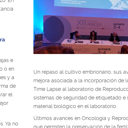
zo. En
tancia
ra
ajas e
co o en
Un repaso al cultivo embrionario, sus a
nes y a
mejora asociada a la incorporación de 
orma de
Time Lapse al laboratorio de Reproducc
rar el
sistemas de seguridad de etiquetado e i
ejor
material biológico en el laboratorio.
Últimos avances en Oncología y Reprod
s. Ya no
que permiten la preservación de la ferti