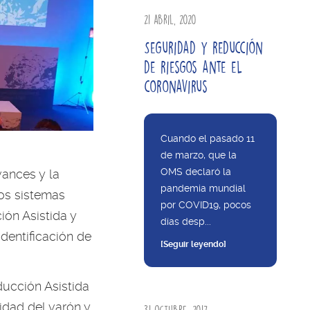
21 abril, 2020
Seguridad y reducción
de riesgos ante el
coronavirus
Cuando el pasado 11
de marzo, que la
OMS declaró la
vances y la
pandemia mundial
los sistemas
por COVID19, pocos
ión Asistida y
días desp...
dentificación de
[Seguir leyendo]
ucción Asistida
lidad del varón y