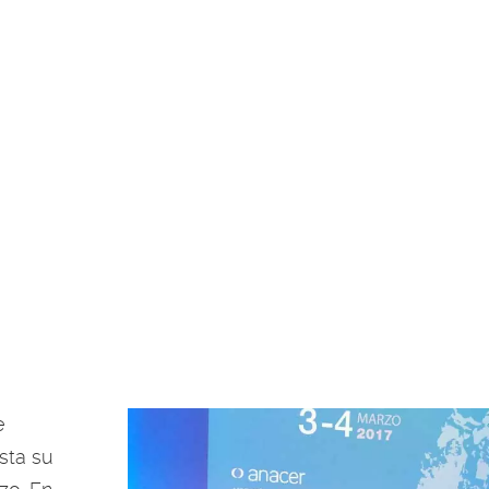
R
e
sta su