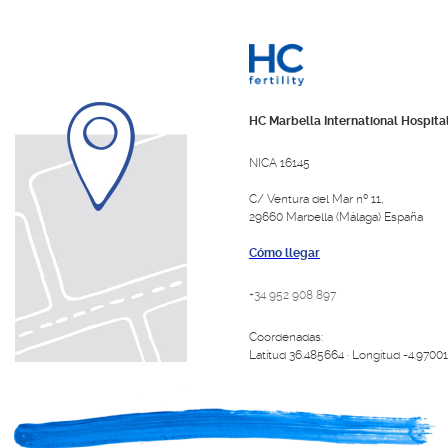
HC Marbella International Hospita
NICA 16145
C/ Ventura del Mar nº 11,
29660 Marbella (Málaga) España
Cómo llegar
+34 952 908 897
Coordenadas:
Latitud 36.485664 · Longitud -4.9700