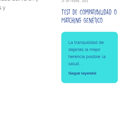
31 octubre, 2017
s y
Test de Compatibilidad o
Matching Genético
La tranquilidad de
dejarles la mejor
herencia posible: la
salud. ...
[Seguir leyendo]