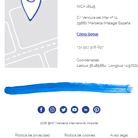
NICA 16145
C/ Ventura del Mar nº 11,
29660 Marbella (Málaga) España
Cómo llegar
+34 952 908 897
Coordenadas:
Latitud 36.485664 · Longitud -4.9700
2026 @HC Marbella International Hospital
s
Política de privacidad
Política de cookies
Aviso legal