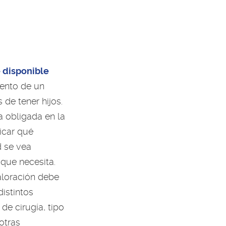
e disponible
iento de un
de tener hijos.
a obligada en la
icar qué
d se vea
que necesita.
aloración debe
distintos
de cirugía, tipo
otras