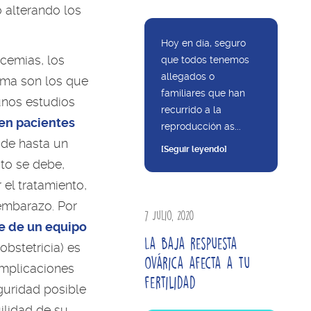
 alterando los
Hoy en día, seguro
ucemias, los
que todos tenemos
allegados o
ama son los que
familiares que han
nos estudios
recurrido a la
en pacientes
reproducción as...
de hasta un
[Seguir leyendo]
to se debe,
el tratamiento,
embarazo. Por
7 julio, 2020
e de un equipo
La baja respuesta
obstetricia) es
ovárica afecta a tu
omplicaciones
fertilidad
uridad posible
ilidad de su