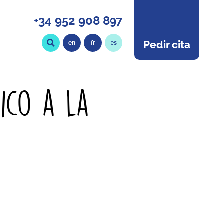
+34 952 908 897
Pedir cita
en
fr
es
ico a la