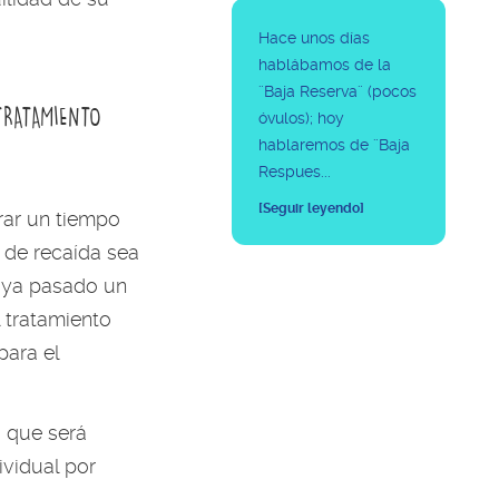
Hace unos días
hablábamos de la
¨Baja Reserva¨ (pocos
TRATAMIENTO
óvulos); hoy
hablaremos de ¨Baja
Respues...
[Seguir leyendo]
ar un tiempo
o de recaída sea
haya pasado un
l tratamiento
para el
, que será
ividual por