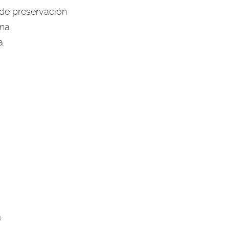
 de preservación
una
a.
l