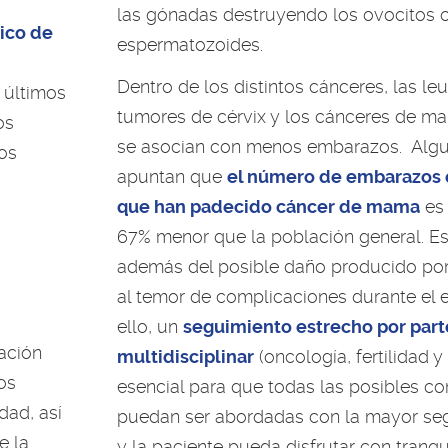
las gónadas destruyendo los ovocitos o
ico de
espermatozoides.
Dentro de los distintos cánceres, las le
 últimos
tumores de cérvix y los cánceres de m
os
se asocian con menos embarazos. Algu
tos
apuntan que
el número de embarazos 
que han padecido cáncer de mama
es 
67% menor que la población general. Es
además del posible daño producido por 
al temor de complicaciones durante el 
ello, un
seguimiento estrecho por part
ación
multidisciplinar
(oncología, fertilidad y 
os
esencial para que todas las posibles c
dad, así
puedan ser abordadas con la mayor seg
e la
y la paciente pueda disfrutar con tranqu