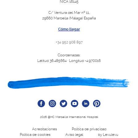
NICA 16145
C/ Ventura del Mar nº 11,
29660 Marbella (Málaga) España
Cómo llegar
+34 952 908 897
Coordenadas:
Latitud 36.485664 · Longitud -4.970016
2026 @HC Marbella International Hospital
Acreditaciones
Política de privacidad
Política de cookies
Aviso legal
by Levulevu