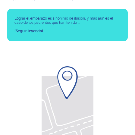
Lograr el embarazo es sinónimo de ilusión, y más aún es el
caso de los pacientes que han tenido ...
[Seguir leyendo]