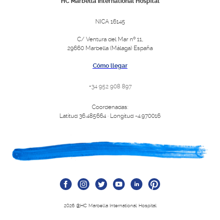
HC Marbella International Hospital
NICA 16145
C/ Ventura del Mar nº 11,
29660 Marbella (Málaga) España
Cómo llegar
+34 952 908 897
Coordenadas:
Latitud 36.485664 · Longitud -4.970016
2026 @HC Marbella International Hospital