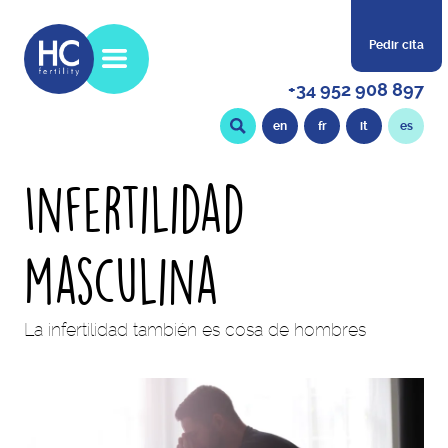
Pedir cita
+34 952 908 897
en
fr
it
es
Infertilidad
masculina
La infertilidad también es cosa de hombres